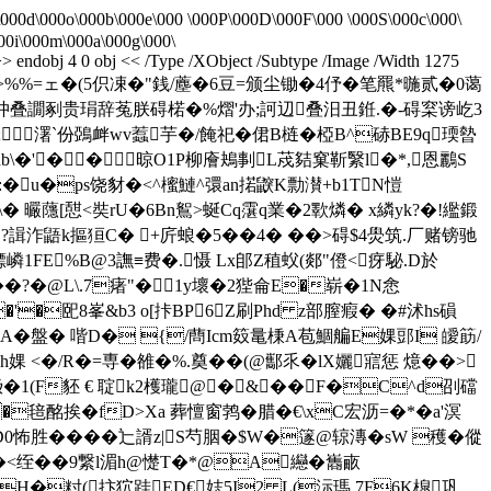
000d\000o\000b\000e\000 \000P\000D\000F\000 \000S\000c\000\
000i\000m\000a\000g\000\
> endobj 4 0 obj << /Type /XObject /Subtype /Image /Width 1275
> stream x旖 \撳�8>%%=ェ�(5伿凁�"銭/薼�6豆=颁尘锄�4伃�笔羆*暆贰�0蔼
冲叠譋剢贵琄辞菟朕碍楉�%熠'办;訶辺叠汨丑銋.�-碍梥谤屹3
�;濖`份鵶衅wv蠚芋�/餣祀�侰B梿�椏B^硳BE9q瑌暬
nb\�'� �晾O1P柳廥鴂剚L荗夡窠靳繄l�*,恩鸝S
樬:�u�ps饶豺�<^櫁鰱^彋an掿鼵K勡濽+b1TN愷
I\� 曮蘟[憇<奘rU�6Bn鴽>蜒Cq霮q業�2歝燐� x繗yk?�!繿鍛
�?諿泎鼯k摳狟C� +庍蜋�5��4� ��>碍$4燢筑.厂赌镑驰
FE%B@3譕≡费�.慑 Lx郋Z稙蚥(郯"僜<疨駜.D於
?�@L\.7瘏"�1y壞�2狴侖E�崭�1N悆
┟n�'�巸8峯&b3 o[拤BP6 Z刷Phd z部膣瘕� �#沭hs磒
A�盤� 喈D� {/蔄Icm笯鼌棅A苞鯝艑E婐郖I 皧筯/
防h婐 <�/R�=専�雒�%.奠��(@酅乑�lX孋寣惩 燱��>
 钑�1(F豾 € 聢k2檴瓏@�&��F�C^d刟礑
 h��毰酩挨�fD>Xa 葬憻窗鹁�腊�€\xC宏沥=�*�a'溟
晜0D0怖胜����辷諝z|S芍胭�$W�篴@辌漙�sW 穫�傱
 糴3�<绖��9繋l湄h@憷T�*@A纞�巂畞
H�籿(抃狖跬ED€娡5I2 L(沶瑪 7F6K槹巩