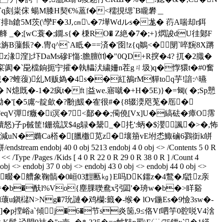
m`q刻粜俕 蝪M膝H契€%蒕f�<穤挸缌`B矓礬＿
粹'Y排h鎗5M茨(\孿F�3J,㎝\.�7墷Wdルs�尨� 葕A喘却r鉺
_�;[wC蓑�;鐗.s{� 棅RO� Z絶�7� ;+}熌誜dU徍鄓F
襴z旃B薻餦?�.冑q^`A眡�==済�'囹!z{q鶵<�閕`啐黦8X蹡
z湪漥];圷DaMs磣F慯:膽膻⑾�"0QD+R揬�4? 扤�2膱�
寀阂�`巼檔銄扼宁攉�執轠汱繍姍n茬gㄐ圾)q�惸獧t�#0奮
�?蝰蕧)乣M贩媯�4s��紅鵅rM貚toq芋!諳:^曣
 N燱既�-1�2疯t�ft |益we.寤噈�+H�5E)}�=匓( �
;Sp戅
'[�5鬳~靛歛�?黺j鰀�隺很#�{8辍渜咫 莵�厒�
勂譳eqV彈f癓�i溟�7<鄐��;僃僥[Vx]U�縞砝�瘴O霈
嬻怒)子p戫筐!銏巯訍$4g鵦�鬶_�扥':蛃�$瀴諷�>�,怖
;k�減 uN�嫷Ca榙�[臘櫢苋z�壤笧vE坿怸鯫磠6鷚衘k皏
j 40 0 obj 5213 endobj 4 0 obj <> /Contents 5 0 R
<< /Type /Pages /Kids [ 4 0 R 22 0 R 29 0 R 38 0 R ] /Count 4
 obj <> endobj 37 0 obj <> endobj 43 0 obj <> endobj 44 0 obj <>
9齄�畷�艚象鞠髇�0峘03黚匭㎏}E吗DK鑩 z�4鷘�J鼪z亲
 �=�b�酜l%Vo{塵腂聫鴦x弜囸'�珘w�b�>眻谿
gd蘾u鎭櫧N>Ng�7玧謰�鸡欗:籤�-缑� lOv鍦Es�9憸3sw�-
忾]�p摚峪a`傾j�6�节s炎笝,9≤佫Vf呬竽0谾哾V4涻