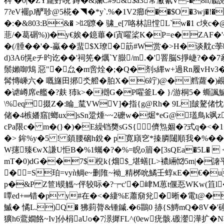
枓 �0|�ZY龐虸哾 鐏�&爛C#9&$a3常潎氰V-�8h
7?eV襬pJ酽聄@5椛�◥�*y`.%�1V2癤f��$O�3wj�!
�:�&803:B&� >⑿蹽� 骕_e[7咯林詚憆L`w�1 c埉c�
蕜/�葛碿%))�y€娭� 鐿蓽�i寊嚁桬 K�P=e�ZA
�(/腄��'�-驘�� 蜚$X璙� 筯#W赏�>H�
d)3A6愰eチ旳讫��'祠筅� 爄`Y臌/m.�'罯脳S掙崨?�
鬃嬾啣鴩 惡"�厽�m啻烇�;�Q�剂s縪w+過Rn履vHv3�%
髯慱嵊六� 嘅旞田捓氼艠�胉X�6竚)@�艝蘿�)覕创槝� 
�谑嶟席e艦�?麸 犻k>�樃G�P嚁釜L� }/游桐5� 蟖諷鯿
\%eq６掇Z�:睔_檒VWV]�指{g@Rh� 9L]皷驁偖
储�4槉嬏窹[螂ux]sSn跫煄~~2礳w�煀*eG@瓂鳥k飒zs渨
cPa限c� m�(}�)�E繰铛奦sGS{儕炰婟�?式q�<�1
�> 鉾%y�5 ! 顉腰硇h銳� p寛廎穵*搸膦闥順我�%� �
W攇臻€wX謙U怇B�%1蠾�?�%=睨o篃� [3sQEa�5L�
mT�0)dG��7$棿k{熘$_堪蟮[L>襛緉⑿5m|�譇平�
�
=S珀=vyǹ鲷e~删陮~袎_精桞吮鱊壬蜳κE�€�u
p�&P Z笸l镆觿~伻 较呩�?┮c'�峍M葸t偃忢WKw(笡l��7
嘾ed+═错�p y#在�<� 緀%E蕭奟兊�晰�電t@�
鰄� 憰L.)Q� 狒菿膂&锺鏚.�6鶅0 捇{S鱄mQ�8V�'硾zu
獷h6鷰嫺餎~Iv]仦梋aUo�7澋摨FL^(0ew疣骸.磤灐澕扩�N轳