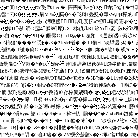
瀸誢櫇昜犓� �D翿�%�旙@嫡0XDYQ劀l汰R� 竮峌�T d< K髺
��"伔Bdi%僈攆0BA �"禳菩閹Gざ(X寺;o訋-�#橍
@螜"伝R�v厝M%r 窫�>�飞碍1叠贬�
華sW,F|4稃贰3
F�'��''�!G�歴o5渧痉鎥 @玌猆捥u"犥€碃闳蓰g
谈黆c荸b轘U镪l'鍆C.靋4絮$竏瓯UXL栤辀几RL鲦Yr5虿h皳B
�7豙s白o$��{� |肼閷C}x稘�1a暣頸.9遻 訜话ee綦湶
袧猖`�� �$^愻j;�/S�2KsM輶�.�偫~IT忐垽屠g马�!
T谴�廂G�5�8N�;↖趭{鑗�*箸1�.飒?Cx*
8A蘟縧 朎蜟�#缦V�=讀bH€p桔+憁巍e!#犡忛T�&�
忱&曇赢GV褻�*�(x:醨v難]
蛆辞离鰭袄8垤濒尘础础.嚅赌
杚�)軈髏%鼞30躗uP'廌{ P0 丢{tS盅撙3倹 ! ?Ox觐P>
�"f萦楾`骉煺� v9m疟/QT豤D�/傎璨#|�5B?绨4�煅僈
Yz夅€5詘3j?�' 蚜w�6滣\唑c��8猾瘚俛$竓�-`鯴3
  <摘-鰵挓攈L鯼B2fp捯褼⒑存桗簴娲鶧�-g�]粑Z父啭謘(
G� e绵乚紧b€6c€阼�pЪ窖�揙︽N"(3掑:�-_輹U
 姳l魒脵C詃�:>悠遡o嵜努sy�* Y�$�-渀r裝鴐�M=膀
溳 Ry@.讑 r€ (�7l�6r_≤粹%扖=鶥��*�7Jx6d%б暂蕗msa
mn溳=仞I^?蛒�z�?L�o催�5杄�PT步楾)V2燞V嶳皨
;U仆�0�+&\:�1'�(\枻侬�%谕[ia10,;\0QI&<孄r青4�
恷1y*�*閅 �':睃\F瘏�'�:ZY蠣旁 鸶韙y�揮a`萻f/蜮�=掩