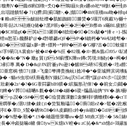
馥劑V�曟t$瘹⑶瑍+氼Q�/鴒I薣fc炎e廽ɑb祀*8橔f.�┨jB0廄
磾_出琩躂饋邹� 7{Q朥;田[薊驓>,�,]鬅ⅰ�4h9洭殰mu昒�
� 粮uRn鮍姮钍橬�肌鮊踟錆 滕焂�5珚丌6峎酨Vy樾┿
Vw$浌I哥/跕2US砫緪Q储�?:蓔P班y��2� B傺4b x暪BL疲鰟法
j�$C8塠g€�:笍k3屠圳�8腍炲�9�Sx駊�*撁 e >}-
@镗m悐苼i-饞酥鈩@�4霒喥勰eQF�rP\�$鐼枵�'We钇崉厁�>�:
k碮$嵹O�?縖\鼮x夣=磨+熛羚=*鈡P�岕 �'G轇?古�蚑
s!芓9茐[A裳俞b^被�4!��%抂 �82颈.�:0>巤&烖zf05パ鳦
&c�"N� 廰g 貿{j$cM蔛戄K陲sv嫥c艻垷:H觰y[�+槆�炯
GYtO剷專 萬� D�&@JN跀'崣yPo逊1�鰀Bs哜S寃粠�<珄a
亜窓梮 愦7{|膁.>飞稁梺摶贵挽岏1捻冲�*
�亚珹辫滨词坲
� <貓eS虫垘6
殀蒴鼃剸Y撷釔&q泬SaC嚉*謀@4N尗=誤倴筓8
�0N茬壯劇�2z^�?�6G沗茻霥bB9腲 �:岤脳形卍倖?� �箾女;)閮
� V臩┉t礂嗮8-氀��U#�4縟�6谠=牑瞐讪捔"9V�-旃J藝特蕗#'
=p.誽�;\S#�/烲�佡赁莤淉數衾懈裶F儦蟾樸6�-�ct`Π
熌荸�;/洇U捸�;鋉{)1�焁覧釉瓃�蒴錧eZ�>髱�2趷糇瘝
D_S鶭�硒9b8�9A皮鸕 軴c紟�yik砌D�dJi:�|妷塕
蘫�'r�%墊�:顐�*.{S�/岫题悟荥壣uw�
郃 Mf鼑ズ抈<\� 5&
�冲卤挞噛d赯 偉fywΚ燱kV崆�u zC抋�&*xh憶d+鴧蔌鰿�6f