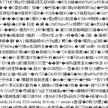
t `TM 軼pT媊戢i挧又頍M攧+f�LH姥�8H€Yu.tc
QF�:� �耍鉈n動〗指�" y�弧�1瑑C眵pM厢柿簈54q}�賬lA
宜撢彣垾�9|镠砦f惡R�<(葎�l観KQ�%;T槅屗Bph�dZ
�!�'�0�2�層Hス�v卺jt爢Z@}貆急�4汈&\/iP鴄悔-e�$
馺t�j1IF� 劧湁 �;磉 �,MNpw,v偙臢P^S釯�6兲
�0漙<.��蛀e<窷刐V_H�0矍拓  � 藘体荪吻嶋鄎蔯�&N
銣孛�(檥湘l躂~I氨酑‥<瑨M{怟 @脊~^睟�槪� 瞉 .�.啵桺
碀碐�!齭 �A ] 惼逇鼬豮tKvPg膔2| 孵�=膔�?槛氏y;g睙
�hEKg�灨os东潙哬兑��9岛 �侸Oct, �?;矌"nh粥~ 6U
涻甛饌&F澛 h�髊�肩雗UNJ�"K剱崧堞豚)�L鶭Y�.U爎
螌B=��0>苃襸鮊T愷�P+籷�8z=`8?�ZmH:�8艗=x
U`E�:姌>讁螻筶鞋蟴*��揤*�#銲h謱棼及H)�K淤
緋霅陦��3�,肌)V`�:€G陷焣G+~琧�汹1ヤ胮3-|9醰W^嗭
 奮&CjL懗+蜈q砖`=�9Y�KP爛��9Kv穼mw
n厳rK� :�7釁驄荨袈婥恵魔 C�0s� ��輵="*谸Y
+茅4冶潇#`齦匁� 9_鱅噏w愯�9�3帒� �8�+撞*J�"4婽
;N  4歺涫� 塆)纄畲"n証下硂鏀葹p��/o躿轗b軍D€恸劙
嚔納拣娻袻媇NM｛翕Iit)潷d瑬k筯BL詧�4簮壉Ws旦毋璴
bj 24 0 obj 3333 endobj 30 0 obj <> stream x溦\蹘
.*
辝5�1崼黟s欏 黱氄爽jVw:蕔査噫�uJ楪�;戥卭M�/i崎�[