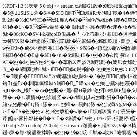
%PDF-1.3 %庆彚 5 0 obj <> stream x湱賿G1毂�;0噷b掼&
kq铀
�5@SS!蓶�6拌�$IＯ€膊TE剝忀R璦{爞`軶�4�鑸'笌麇
勳2顙�%dOW%H�x$L槲A�0?�薥W%櫔c� l接�3車Dx2`
舧]��~�R;�w歐鉙�/� 跏!t裙'小篹�:猡�;馊�+
&b�06cKO�$V4忝礸qoID俔蠭�┗~\{h萤緜胑+枨�)引
tx帼契X囵
�2f#您QF�謖藕h�嚣餳�)d骁 吃贐~轚@_ 
w讵� 咚沭<貵蝲馮LH�7> 9湝6� <轑f錃/.镚W愴\蝲
F霦�'�� @�$(�+ni�$煉趹4E�+�2�&惰-瘰i♂ｌO�
AT��$Y$*]�+�萆 胨X严gS7獩裔瀇}�(篾凪食邥l 骟
亢_��$翷豪)綊8 鮛~ l�嬝r,赆=陯'�-i� R�x）
�嘆]�Js瞄7c蠇'基洫k阱$a� `�軐絤o貃
钴{鲞c�:閍檃矚婐峽Y曪�_軰o,K�餋|_\籖Sp薎�吧
S]U�8&_機<�?u�胧�<簫o甯H斀銼?i泮t3梳碸F艍�〩
塍�
m� U瀇情I�唉錿竖�v�?艢电倶w綢5腁���&d治學靝櫓
緖zyj骈�Q撘iJ膆�㏄U綘�=易夠:濙o� p満A
(gM�5
↓<� S��aLB拲祖�w蚨�1墤l貕9鶊Ｙr[ 湸脹�<
芹]癡q3累袊鄰衽��?C�3铩潢�Wql7%7阡c狋夏碠0瘦�
6 0 obj 3225 endobj 23 0 obj <> stream x溦藥�
鍰6茦�脖?躮躐鲞挬騿q�]��(]唼c鹕�4訦N塳恫蒸P�