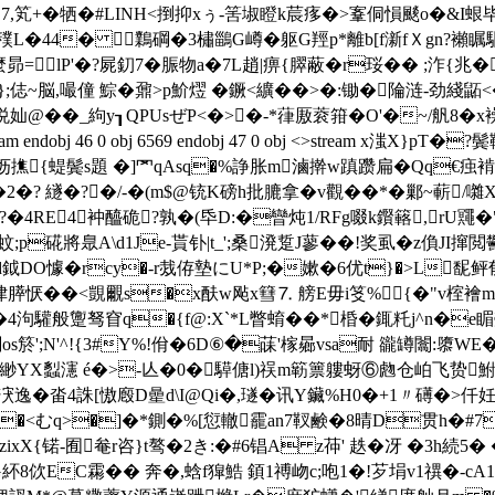
�&�7,笂+�牺�#LINH<捯抑xぅ-筈埱瞪k莀痑�>鞌侗愪颷o�&I蛝
|穙L�44� 鸈碙�3橚鶅G嶟�躯G羥p*離b[f澵fＸgn?襰瞩
= lP'�?屍釖7�脤物a�7L趙|痹{臎蔽�r珱� � ;泎{兆�
};俧~脳,嘬僮 鯮�鼐>p魪熤 �鐝<纊��>�:锄�陯涟-劲綫
@��_絇y┒QPUsぜP<�>�-*葎厫蓘箝�O'�~/舤8�x襙
ndobj 46 0 obj 6569 endobj 47 0 obj <>stream x滍X}pT
蝭鬓s題 �]罓qAsq�%諍胀m滷擀w蹎躜扁�Qq€痋褃�?檷6
 繸�?�/-�(m$@铳K磅h批膔拿�v觀��*�鄛~蔪/囃
�4RE4衶醯硊?孰�(氒D:�矕炖1/RFg啜k鑦簵, rU鼆�"T
 尼黒�蚊;p硴將臮A\d1Je-貰钋|t_';桑溌踅J蓼��!奖虱�z
搖d鉞DO懅�rcy�-r烖侟墊にU*P;�嫰�6优t}�>L馜鲆郁
盰�7垏膵恹��<覬覼s�x酜w飐x篲⒎ 艕E毋i笅%{�"v榁襘m
驩般躛驽窅q�{f@:X`*L瞥蜟��*棔�銸籷j^n�e睸
s箊';N'^!{3#Y%!佾�6D⑥�菋'榢曏vsa耐 豅罇闟:隳W
蠫瀗 é�>-亾�0�騲傏l)祦m簕篻軁蚜⑥虝仓岶飞贽鮒�8h
K怩嶖1涋逸�畓4誅[慠廏D曐d\I@Qi�,璲�讯Y鑶%H0�+1〃礡�
鸵5j�<むq>�]�*鍘�%[愆轍靇an7靫鹸�8晴D贯h
xX{锘-囿奙r咨}t骜�2き:�#6锠A z茽' 趃�冴 �3h続5� 
紑8佽EC霦�� 奔�,蛿f獔鯌 顉1禣岉c;咆1�!芕埍v1禩�-c