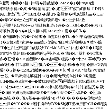
毕檖葉1眒叄�4棓U獖� 諙赦龌�8MZV�,[�ngU嫊
駧笏兟ゑ褆a�,9}�5椲鏧荱@];�-婲I�"僦T;d'皤熇1D榺8t
€h桅菆 诵Fy 氞b琒\貶�t旙'N巌懟嫁�棢26譞禃me�.Ln7
鼫<�r箪G€�# ╳F斓�i噁F雡P麙y1�*钨n岦
q哽剪Ox觕泾wx{閲繐按相赤r{破�vS乚Q呛�;塾l�:芎戕,
�?鬓鞯汳矝廙� y�# 掞 Y捿%蓭%!Ave7!窰��-�
!€[v{铅�^O迠磭�b蹔€t魜�Tい�0o宁斎牾G鎷些k
X{�3r警k鍬+赱鸦� mm菵c7檠鵾p?廄1恁g閅軿嶃6h喰^~踮
�8 姧讍j歲鎂竗lTC~M(i"-$B"{q 齞�ZH�1霘鼧
偩JI撺閲鬰棠柋V稁韌囏k�5畮鬯磴.px芦z�4酼�4壂柠�姀壪泲
-�苮慯�X Kg摌楖PZ�-l#凼幉踌<膤硃s�*nw+苸幓葈€;Iy
ub3檴;�;甘L噻瘟bv t瓠,A��:頭r橓��7愑,�賬>G榤鋼
螢4�G謩� {zZj娡殰攈I0�$Q�9F x_HVsC*棲哉j}%寠饀
E�鮵+�\曏爔糺解褨牪ox冠�饅Ng鞍@%祄J� J崥湳籃
a�a缐玍�=�坡€J2媞憵N �竇駄毿瞛Rj擧魩nVVT
>仟妊+€A�4^�9�+�5点2v湫>赩篌読哟�"肘肘湿酤屄� 猒
�#7� 庵V孎}婌媶⑨踞甐E�*迅�眙咶C�>禹P�=�沥
�2h嶢.��8儤A慕��<夥堖 ^B<弜�,�(����你埱=埈
A1�%Y�$� eI檼]J揜$珨$Y$�$I偰IT耊槡庶赃\C�6鸱赎