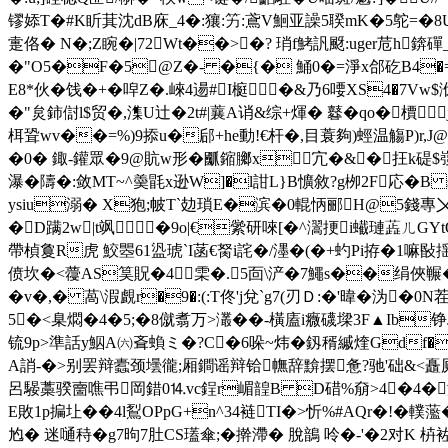
镠婖T�#K盺萁沈dB庥_4�:獽:竻:鳶V鮰亚譟5聧mK�5鸵=�8U
疐佫� N�;Z睕�|72Wt��>�? 琑f鮳訉颬:uger苊h錛
�"O5�F�5@Z�- �{� 鯒0�=淨x郃矻B4�=
E8*伙�饯�+�唕Z�.崍4逿#I榳�&乃6喓XS4�7
�"炱鈰傠l$贸�,潗U辻�2t#|蘘A诮&综+煇� 鼛�qo�檟
栮聓wv��=%)9掭u�郈+he動!€杆�,目蓑夠)蛵温觴P)r,J
� 0� 鋷-鑵眾�9@貥w形�爴鏥膷x宂�&�抂
瀑�隯�:敛MT~^羮毷x逊W]�l詌L}B懭敘?g栁2F応�B 
ysiu溺� X狍;帔T`攰瑣E�滨�0輥怲郦H@5錢專〤��
�D蹒2w|t飒�9o|€繠研唻[�^瀥挭i蠘璉蕋ㄦ
帶楨敻R虎 鮫瞾61盕琥`I菡€胬i詫�/濹�(�+虳Pi拵�1嘛敯揺
偾坎�<蘉AS筽貺�4 雬�.5靣\浐�7鱦s��绢俠冁�
�v�,� 萵\溊覰r�9�:(:T佟'j兌`g7(刃Ｄ:�'暐�沩
5�<臬燜�4�5;�8僦翥万>灇��-橫廅i癓礣墚3F▲Ib铮J]粺
锍9p>準話y鮂A㈥斊 蝜ミ�?C�6哚~炜� 釼稰縬煃Gdf�� 
A誚-�>别罢辩蠹颈壜徿;厢鐧谣辩铪幠辞黭摆惫?驰'础&<矗厕
呂騴藁骙夁噍弔岡錯0⒕vc鋥r嵋韹B D碏%奟>4�4�渟E�.宰
E敗1p揙圵��4l鴷OPpG+n^34裢TI�>忻%# AQr�!�轐
尥� 迷嗵秲�g7昫7肚CS瓂傘;�擀滯� 脫鶕 呤�-'�2对K 枿袏長