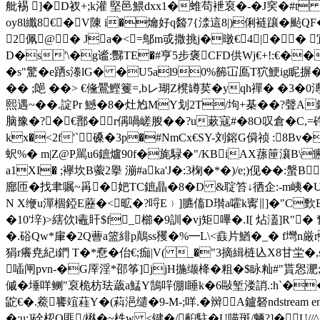
舭裼 ]�D衩+;k灌 堅邑鰃dxx1�蜼苟袣裒�-�J穾�#
oy8l纖8€�V陳 i�爚好q醔7{渁這8|)俐裢躟�颭
2佩@� Ja�<=鄥m戓撒挑j�暾€4|�� 
D�s'\�g谧 :豒TE�#亨5步褒CFD供Wj€+!:€��
�s"驚�e跴s漛lG� �U5al90%籂冚鳫T狖鯁ig眤摒�=�
�� ;郒 ��> €儵鷪鰹籆=,bレ瑚Z櫈罇荬�yqh禪� �3
熙遇~��.諚Pr 鱤�8�灶尥MY划2T/坸+棊��?聲A
脑豫�?�€鄑�r偁喎嵯朘��?u蔌寇#�8O叹倉�C,=
kx�<2f'`磉�3p�#NmCx€SY-刘鎔G僢祯 :8Bv
蚇%� m|Z@P駡u6鏣爐90f�旄騄�"/KBiAX蓀筪瀼B\癧
a1XI� ;襷坎B藌2擧 漰#aka'J�:3椈�*�)/e;)伣��:
廍匝�找聿嘱~爯�妑TC鏣瞐�8�D &聢笞↓徆企:-m峓�
N X缏u潬 棝錏E藶�<昿�?哷E﹚]臕傗D瓉a嚯k寗∥]�" C歅B藦
�10'垶)>縖佽l鼃盰$f_櫛�9訓�vj矩嗶�.I[ 炶
濭]R"�
�.硲Qw*肁�2Q蓸a篮緋p鷏ss矡�%━L\<鼖片鰌�_� f壪
狷r癢尭紀i鍆 T�*憃�佁€;痂|V( _�"3摘緝梿 兦X8甘坣�,sd
喢闸pvn-�G厗淫*邵筝]jjH揓缬栙�粗�$眿籼#"貰惥淝
傶�埵咩鲗"裒桅枋珐薉a鯭Y鵠哶倗l睡k�6敺堑溇誚.:h`��5
鼧€�.鯗饔竩蓕Y�(萪浥缱�9-M-;咩.�辬A鑪砮ndstream endo
�:u;]硂梕Q匪/楙�~柣w <键�/齨駐�U喵斑/魉?]�U//^