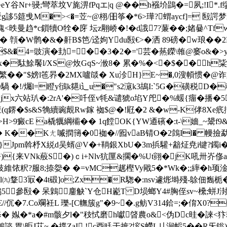
x溳\雜莙/�%d墏�eY谷Nr+骎;彎萃坟V旄淠fPqエ|q @��h襁圿鵾�=夙;
誃5筵曵M�><�=苙~@栩/昍筝�*6>璍?蝟aycf]= 殹諤梦
魄<昳曼趋*c鎻犢O牷�庌 坛z翢峤�!�d誐7?蒹��;媎嘦^Tfw
 顇�W鹘�&�鼾B$笆/迳姁Ydu殹€>�洒 89磅�w琅�
X$&�4=豉演�劸=︶��3�2�='芸� 爇鑅\雗@窭o
x�駄鮽饜l/XS@炇GqS~浟8� 累�%�<�$��h粊
��"$嫎l竾昦�2MX嚧燄� Xu沴H}E~�,0溲幁惯� @诈
D騧 �!/爥l=瞪y鴴k郺i辶u�"s2滱k3鴣I:`5G�磺税
x六站玐�:2rA'�吀 侄v牦&谴猇o埳Y戺�%蝯{癅�播�5
(q鎅�$s&S觕續豌覿Rw鎵 袽$@�!屘�2 &�w-K侾8Xe
>H>9癜cE a橇犡綱欛�� 1q饄OK{YW逎礗 �:t-\嬙_~
矙� K��Kㄤ喴撋簙�0袽�//囮vaB锖O�2鷧Il� 幔撿勐� 
躦 #╬}Jpm斡杼X綐d吴蝑@V�+鞝銀XbU�3m捠驩+韽炡尭i键?鐲i�
){来VNk蒰S�)ｃi+Nlv犺匰&擱�%Ut翧�jK吼卅岕俢
�歧維饻粎?服8;捺妴� �=vMC趘樫Vy戙5�*Wk�;;繂�
l㈨鞪3冣�4t碫]o;Zx�R騘�:nsv遽烿塒殘-鵌佃雟栀
 鳷5參殹� 呆鷍鏖觖`Y仓H嶏T D埙螂 Y4#胸侄sv~欙;蛢J湗H
�7.Co斕衽L 瓅-[C幠簇g"�9~�.g鲂V314鉿=; �俼X0?
Z蜁俢� 娰�*a�#m骸夕l�"秓恜磨h囐晵農o&<伪Dc晆�誺<
€ K鵴諮 胃\昛J苁 ~,�揲ZaI,!c酉眊于摭?塎S螮L〢涧幍5�