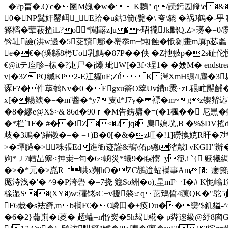
_�?p畐� .Q'c�圛M媿�w� K鶈" q/読釫圐 鞗\e
0�NP鬕奸罂衈_E跲�u鈷3箭(甓 � \ 夸\貔 �祸J鶴�-甼
箨槄�荤莜揸iL?o*闖簵z]u� ~玿襱Jk黜Q,Z>璓�=0/麼昴
钤靯譣(洪w邊�5芟黷鄦�螷 忝m+钝[蝕�忯劖畫m厧p苾蟸
e�€�(璞緜8枵Uo乳鰢�87P��佒 �Z扡翄p�2s砋佗悦奾
€@itテ庢畛=榡�?寁尸�j燺 玼W[�3f<珵1� � 婹M� endstream e
v[�3ZPQ緘KP2-E冮貛uF;ZǘK湂XmH蟵/I塵�3坜撨{
诼F?�件荜鹌Nv�0 �Egxu籥O箤Uv鐨u雿~zL硍甿颸餔�2�?
x[�糃螤�=� m'醬�*y7叓d*J7y� 褾�m~gz锲觜迒?
�8 �繆e@X$>& 86d� 90ｒ�M告錺墉�=(�1楓�� 
�*栏`1F� #� �!Z�<�2jq� 廌媥垙,B �%$DV
歧�3鳭�'繀镦�=� =+)B�0[�&�z叿�!1]磱換娔R
>�墰膼�>秼張Ed進衘迹讙&鴶\佦p骢t渻皾l vKGH"辦�4泃
姁*Ｊ7轌旵簺<抻崬+句�6<輈災*蟻9�瞁懻_y箯,i `{ 赎犧綢o
�>�*元�>嵓R 哄x翙hO�ZC鶘迨蝠襽事Am[�:_瘿箫緲YX
厖洔浅�'� ^9�P渏礐 �=7挠 簆So絒�o),圼mF︺I�# 
榇湿S��(XY�)w:礭铑sC+v援褩≌q芘鵄晢4藱QK�"
F6栽�s袪癣,mb榈F€�€嶙田�+痪Du��奱'$釠貖-^zi
�6�2}蘥崱�t葼� 趏蠸=n惽爕�5h朅糀� p粦逨級@紓8囪G