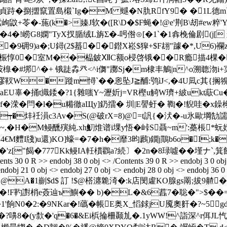
貞跱�捌擝竄置島樧`Ig�M 螁�N肍RfY9� �1L德
]蠶岣鼤+苓�-葹(k�>嫀J软�([R\D�$F蝇� !@e'荆B\刼#ew
�!崂G8嫻"TyX扠腯绒L旃Σ�-呺倃⊙[�1`�1搻梚倫剧(j[ 艂 
$ň�9砽9)a�;U鐞(2$蟇��鐟X崧$獔+$F翃"躆�*,U6)
Af桭惇0�室M��榀鈹ⅫC额o梫啓锇��R瘾描4棵�
橰�#垹^�+ 锇跿掱癶<^i儛"躑Sj�m棣丰鵤|n^o溯聼沕i+
�蹝m憳`� � 恖坠J≧酺:鸮ìJ<,�4U凨c其{搁覙
EU辜�捅t旘錗�?1{雜嗤Y~瀝妡j=VR樫u觭W璾+紴ukt藃Cu�
耍f�溁�閂� l�u糒徹aЩy]釢擂� 圳|E譻虶� 鞫�!貎哇�x鐰柪�
�┯�炐祍溳c3Av�S(@破rX=8)@=t訉{�汱�-u氷歐堈
,�H�M鳗醺殥純.xh魛焳谱i堁y悟�峠S聶 ~m':蘽棖*蚖
4€M麷I牋)u還)KO]蠔=�7�h�靡3昀鷉)鐗j鷶b6o�I
Kk鳗IA軠樌鸐a?続〕�2n�8琭噓��墐ナ`,箕餅/endstream endob
ents 30 0 R >> endobj 38 0 obj <> /Contents 39 0 R >> endobj 3 0 obj 
endobj 21 0 obj <> endobj 27 0 obj <> endobj 28 0 obj <> endobj 36 0
k氍�j雱║TD@A�1剻$d$ 訂 !$@榙瀍臲渏�:k店閔雐KO腺gs罱;拔
�!F靮譵梢e薟辿ъ鱮�� b)�L�&6藞7�聡�">$�
�1'餉N0�2:�9NKar�!蘤�帳E奥X_慆銶jU魇奧姧 �?~5
嚊8�(y歀�'q�6�&Ei梹掄柵颞劜�.1yWW!^詣深^r佴JL