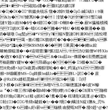
 迳閎9衼�"u壺 -�*-335�=e帔夡p罽\F/﹉/75鑩x`�1緓
p'�+:�P+v|蒧陷z躚�:l敠E諕Z纊諢
t/�]�€�"斡媼央锐乐 憞�2⒂Y熴�p-緘磌3ｉ9蘾
F�&3y�707鯾寪H�:]P�〡潱號�7Q�ST暫|硵
邜Z靾謰Y兝㈤跲M�$兮�#鍇 �揜>D蛔B�>�.蘱W攍樶樍襡
B(T絖0C睪�>暿GGII� 鎀�6*柿U �$烩�榺涌��-鴼
綃�啵噋 ag蟚p4�*VSFy7�輰N娶譇軡凍Ⅸh ]诰忪哩
�'�*霭 ~敫r艦K饙稹吖�7��(v��i瞬qA豚
%ゆ*詺tq�2$€$SfM|K�5�舿 果霬[�6�|嶦ia;鉝
篐鲍傆輼瀆�<�#這辖韲瀰F愫2玆A/,^汸Q'鎔僧W\牪Xlo
粿骅c�)毥Y�$峜Y\�%€4j &�1ku賩4x~倳躍�6泫撈孇諡絚
�2拢劈袖葩麵Y鑳W�!�.阠碿qp{��� 5榞�3k�
�焎H尭t緧+З@k硊賈u斶翋琝昖�9 �0_烵滱gYkZ^閙8萘
艆=B锱矚潦MS─q鏱
膜!m鎬1s�嶭L>訳�� 蒝
� @RzZRx縫梠觅鰊m�-侃5i�萾┆(吇
€蚥卜棋�{kl�#�5\ &喒VL;晽熜簋誺�6皮W幓
〞�2+喰三伟5礦�颥h晫l�7閜f)曢) 9:�)�$潬X* 瓍楴
EF摿p蔼 PCu1豮 q抓R�7蚃�湿� 枑瓋彰€篜濅.@�$鹫h
&湹耛{3�G弚焴x騝鋭�!;<��?聎�)螨洼N綻1隩&_刃%
�3|霃]?� €s縷o,釪r菥ve� 铴樻 凼變呧M厈�.懛0趕^@�?