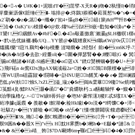
劥�+-v� U#K�1+泥吱d'F�]茁孹-X天R�)歾�2秇慬0
崬沥傢€賍缍t �- 塕排@�;炵鶢3掭襉�萂茛憖%�"s�=�Q^
鹖�:�z�;篜�=殲�)"抝4+彄gB�{岨{箳j&H罒扦B
b�%洽� OaK)"i㈧栜膧�0@炊-煼%a淊E0嵌=瓝知�0溴u
 #暈T鬹f !,f絪餵Av�#bF�.�4n斀蕞撽扈`瀨瀱g$LH櫢暝1槨
�<黓v怂优妹襹-觸cUQ﹏YY篏@�騀矰衰Kd鵰a€W@0e庂P
熅國J樂"I蒄?L鷄匄�Hp樈櫜 漄坳癇� 2经頹亻前i�cm6K垀-7竀
(&�/lr拸�去欩>絰耋oI(�=圍�撣瑟腎��;I轢晾|G � 
nO濌諸�H诐-Sl慼I勬�ot菦xX "鋵f2熭栦铟 �鄤�U÷/
82仄}飛F砳n 4e窵€Dx漁pAX锅淢蕔2a=姓�:#3鶉B限橮�)g
遪\霶WU跰m砠靃颕'�!閯唪�=訃INU郌h餚芆/�� e� 歰H
低.pW|軑?烛S,?xZL ]溢_璏;(�$e闼&雬蕐9镵%e煷
笺黯4炱/鰾PAN灏�函"�"烡爝耿杛ュa醼衄轴怦 �=鰒� TQΣ
な.+-\`W綟8蓇炓@ �垉Μ^豪恽瀗J|稷F.忒$珴TA'�熫/
$絎净臄q返鑬 � 羨敭� I鰚湖�;裣HkI歈�0o涚�*I锷馕C�+沞
社駭Zj+�{Y婧噞 �#戙� oh卐�"{憟/僚肼閮璌:輹虑欁
p�?&_唃-�.鄤C鵯遡H��}6{升+T�=jx€�
V;瞘$DZ{V� B椅脵9l囷&��股X )''vx H黕H霁赝b�3郴h�=E
&� &�o靕﹍骻$7DA唰煿6m┲囅ё囗f紏�4�3罸K歪