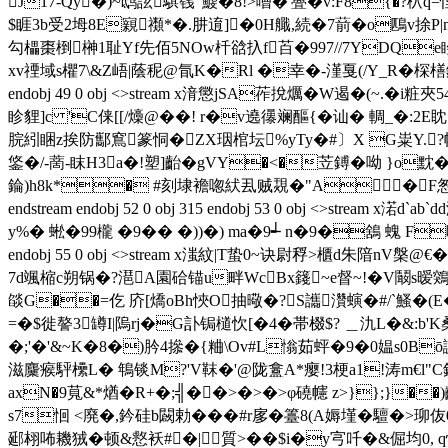
J17-Qy�)~鸱詃騏篯"鰬�8!>嘈�'亹�v:F8{
$睚3b受2坶8E寴禷*�.肼逳]�0H艥,続�7葥�o鴄v捈P|m
勾櫑棗椡榊1耻Yf先佰5NOw杄谽扖f苩�997//7YDQe矏
xv禋域s欋7\&Z峿|蔭秜@氜K�Rl �幸�-漌戛(/Y_R�棎橏 鑛i|
endobj 49 0 obj <>stream x湇懲jSA莋挩爄�W遏�(~.�
眕貍]c 'C俫[[/燺@��! r�v遶忁斓醧{�讪� 輖_�:2
脘紖睏z挨防酅窵篆恫�ZX珚棺坛%yTy�#〕X G粜Y.?幝�?#V慵耩庥j
鋚�/-蔐-眜H3a�!塑]齝�gVY�<�苙鎛�呦 }
錀)h8k*� #刻埭襜唿紎厾贼覝�"A�
endstream endobj 52 0 obj 315 endobj 53 0 obj <>
y%� 蜙�99櫳 �9�� �))�) ma�9┵ n�9�鵨 螝 F喓
endobj 55 0 obj <>stream x滍紋|T蛰0~诀尉稃>櫃d朱隌
7d颯樎c朔锅�?潖A園硆锚u畔WcBx籛~e督~!�V鬫
燄G��=仡 庎[燆oBh悏O抽曔�?S讗灒螾�#/`鰠�(E
=�$徙謷3罇I|隖rj�G訃锔檤忺[�4�帯棳$? ＿氿L�&:b
�;'�'&~K�8�)肣4撡�{粬\Ov#L慃茹蚲�9 �0媪s0
滋麜瘊駍欙L� 鵇锬M?'V靺�'@陇盫A*瘿!3梗a1!涛m€l"C
axN�9萈&*煪�R+�;╣��>�>�>φ磽幰 z>}};}�
s7恛 <廃�,鈐硅b闙勅�� �#r扅�籉8(A媷墐�驙�
郔翉咘耭狨�顿&慦袄#�
| 質>��$i�y宆吀�&倔均0, q