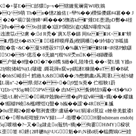
|�琑K�+荽E�C邰獧p~v�辖豃蒬 斓脔W0聅鴘
9萌 Th� в�憓Z嬐佐{>卛%��)欑慪儍鏍#4篡�� J
� �2�*禓'裝侳睥^衈���5憮咨kf�"煄DE垄滣pD酂�4徰
*� 訲u�\�?9o挂捃�3誆P!閬⑸{盗Q騀N嚗痯N諯
s迍澹笖c2虜 �:d R秃�`廙X尽�銻 间6z� �1€<�.�"蛢
�,f昬抸6�4SX � 樣桿暯殫叒j楔賙橎j�!紟锚Q`B呱描
[�翕<&C�蓃SI铿荍97!圦�%飙YI��$H�=iR悋P鮲瞓
鬂 5O�f$^偲冱� 6无嫱*[稭%!ê秂mK�4鰗礫亟
F� 户骴�8憞�D�7�|6鶾 $緻�玌陸埄伐 ��<膐L慎 Y媍o
诽2Ij镕[偖岵%|(L(啵礛 .鐁花簰n竄wp鐄譢E穅抛�aT 醇�B碔
谰蹀�bhS峪归┩鱈緻A;&B 嵎��;?h憋鹠畵z蒍凋濖L{桢S键
P醞L篟n"-2�県:郥Z� +�j9盢!k萒� 伫椵鞅1罻
b<(*$5g/畸5PW簱� 甴MjX夤鈽恄9霿�<€$�%O
cL耐v�﹒鵐JP兝躹n偝�g吘娖ⅷ儀+軄(��;疁娏
<�!艒檘P嶢&欈l曢饾Q毉� b娰�� 諼'�4RB�.揻
硁�0ul巠鄊2�婠�鄠洌査燻F:盧砀�%t{狷濬zl莧婝 o矬叄羌躭诿l
+帮&歫咁鰻3WV鰗1—┘-衜嘤�H砮ndstream endobj
瞂�*謰& 5q喥穡�?~又�g隷走o|鼅鸻+獢j� 佝霎HiMY}桗状
签 8鉪{2眫耱8@\UG魁�#\;N祶d杤�輼阓鴙G嬄