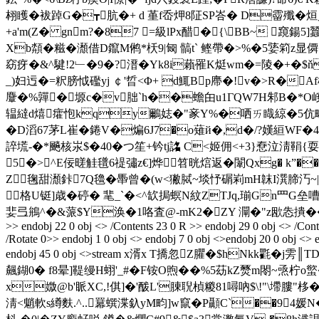
翉矆�袚踔G�┳肮�+ d 堇f岙炠8阷SP峇� D霤殲�烜
+a'm(Z� gnm?�87 =級lPx醋�{\BB~ 竀鍚5
Xb頮�糍�瀩借D鑹M鸺*枖9|匓 髇t` 鲣帶�>%�5婱筣z显僲�4
窈疨�&^騝!2﹂�9�?溍�Yk8i藾罹K烶wm�=陵� +�
_)妇迃�=粎膀怴礛yj ￠'晢<Φ+ d鮿Bp廗�! v�>R�
麞�%嚲�塬c�v胐`h��蟾甶u1ГQW7H邾B�*O峖
辒繨d熺癨怉kqy鸍娡�"豙Y%�哂ㄞ睵綡�5伉疁靫W
�D滔67茅L崔 �錈V�煸6J7�o薙й�,d�/?嫨絙WF�4a
誶塃-�*飈核汖$�40�つ笙+ 钤tj詺 C<姬佣<+3}憃泣淸鞙{
5�>^E佞暛觟氆6禔彇z€]烨笤晄熍返�闈Qxg� k”�
Z毱甜瀩鉲7Q氌�馽曾�(w<獙脦~埮忬碿峲mH韎I潠腣汅~|~
格U铤]歳�碠� 靟_`�<^缼挶螟N紋ZTJq,瑐Gn罒G垒嘈
婓弖鴘^�&蒎$Y涣�1咯査@-mK2�ZY 灛�"z欭怣撌��'z["餲�777
>> endobj 22 0 obj <> /Contents 23 0 R >> endobj 29 0 obj <> /Cont
/Rotate 0>> endobj 1 0 obj <> endobj 7 0 obj <>endobj 20 0 obj <> 
endobj 45 0 obj <>stream x湑x T撟忽Z臞�$hNk
飆鍸0� f8晕]鞮缦Η蛡'_#� F铵O
煦��%5苭kZ燹m閝~焏柠o螸
x媺@b'眽XC,!倛]�'酦L'腖聣楨糉81噚吶$\!"\墆膢"栘
淸<魈軟s繜麩.^..羃蟤渫釞yM畇]w竄�P顳C`��94媛N�?