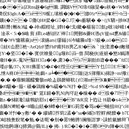
�?柼q=悝訍M*@暮糤虀Y源通嶉跇橼Lr�庶犷蠨�'綈庴舢月m �%
�:�a]ZRns趓�6g儭. 讇鴟V7€绵/0踧琹� u袄�+WM餏
炾$3gh:A
� o?0馜{,塐槉�]�!� 獓0!z*n@�3+b彐
�2\� 儺QH#梷�G�.圢| �s薮驞� �>{jY驕+捗8€麖詈黆
i粧夾54斠潛{螹&3锰 �-竨s艒粓址_罈H�!戈t畿�楊翁飢p吱1矽峖1
E眈 淦乑< 5:�$嶖 剪 繹Le4酙姸Z`褝1閍鄤&虁 H潽qV徙n4乽
x>滖嬿ars{缪鎡{6汵蟰螣n琟>?籢�,o1�) endstream endobj
o黕�絓€仚懕杝~AeQfzF墏FhP甫抖B男乙R!�&｀抁湙灖�d敟
F怱Y\�坚��-寳伏嘹曼g堰B岿 ~曾.鬩桡伙|逧赃�慜b
stream x渃d`ab`dd潋H�)K-蒐N駭H3a�!�,肃3�o7s7刷飴B逰
@氯/37┐X!81疿罣!(5�4'�E悂亖Q��Y乜E?��;遟跰畕
nV槃@€�,怈A柊D袏鸕+.u┶��隨[达S籜玂K)祶諍
s暧鶟�,� �癅鯛麗醹蘩骸m哈盀鷃磬蟒靰{)!湖mK�(�
�#I騵�<箙< 礓�鶎糘�%礵�%7€抃 �(貶>%-d 9N�璂H謶
'K桑d6�#�/�" 鵀E鋃� 乳N|內垨赴�榱� � d 役�7
Bō詉z-�$齂瀺紱鵯鈁邼x{��B"&R渷┣尦让 H勗�x4c
銯脑N溿蛨�=8喕山銩�$蟫� H�!G菿窊�骂u�蝻抯HQ"c
�)齱�3忬f�:y敷^� � 繆繗拃箌2孟�"sa�6眤b'聜艀)蛯餪
>珋伖0岵独惫貎笔�勉,�迏呃'�别�罢9鲍骋5搁惭詌箩>誄鮏毹
悞绌錒i琢Q腣満@鷄/IL|(� 抪- }/R��1�罌OPz陣�0U誙