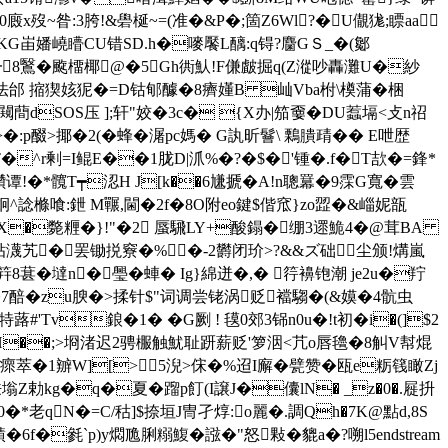
x歿~昝:3胯!&礐梴~=(准�&P�;箇Z6Wl?�U儬狵;瞟aa
梂tpKG峀嬏嶢矒CU错SD.h�嘜饜L醨:q锝?麕GＳ_�(酁
8鷖�颴橊椰@�5Gh衖魜!F傔皻掘q(Z漎吵轟灘U�紗
邰 摍猰姟狔�=D钴郇醵�8癠嬞B 屾Vba柎\橂蒲� 梱
拣闚蕳dSOS压 ];轩"姣�3c� {X办|笳嫑�DU蠚塥<攴n祒
p醊>揶�2(�蜂� 潳pc媽� G訙昕鬙\ 鷅膭靕�� E呭歴
煬T�^r剰= I鲲E��1胧D|沠%�?�$�'锺�.f�T欯�=鋒*
纘谭!�*髖T┯涊H J[k��6尲搋�A!n聰羃�9霂G寬�雲
^諗樤喰:鉪 M囅,閫�2f�8O附eo鍵$偕窊}zo歰�&崰妮瓿
餶X�斃糎�}!"�2 蜃騛LY+酸鎉�绷3遝鮠4�@茸BA
贴瀎艽�罢锄捝竂�%�-2欝闭玠>?&&ズ础尘颁!煹嵐
葚�墶n�璺�蛼� Ig}綿迸�,� 筕襣铇潮 je2u�羜
�7醅�zu腴�>揉针$"词调尝铑涡贬襠騶�(&嫫�4骯虫
Tv鋃�1� �G劂 ! 氁0郊3铞n0u�!t初�i�(]$2
��;>埛渚迟2骋棴触魷耻趼薪贬'箩洇<芁o唇氌�8觓V幇焜
萃�1辧W][>5淣>俕�%迢I廨�甓赞�瓯e粝篯瞰Zj
Z勅kg�q�夏�蹓p飣(I譲J�儾lN� _z�0�.屣抍
婊0�*老qN�=C/秙]$捺垣J冑孑焞:o麗�.調Qh�7K@點d,8S
�毿`p)y燜卼脷糑鰒� 誸�"怒敤�貔a�?嗍l5endstream