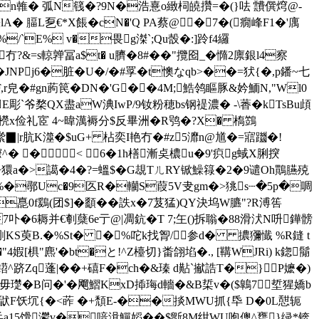
末i4n雗� 弧N篯�?9N�浩憙o緻柌 皢攢=�(}呿 靅僎焪@-
� 腷L乭€*X餦�cN�'Q PA蔡@�7�(癇峰F1�'庽
%/`E% v�畏g滐`;Qu嗀�:]跉f4纙
冇?&=s輬亸冨a$t� u臍�8#��"攬囵_�憜2廪銀l4察
6沭�JNPj6�脏�U�/�#罦� t懊なqb>��=犾{�,p鐇~七
F,r皃�#gn葋笢�DN�'G� �4M;鯌鸰瞘豚&妗鮞N,"Wl0
E彫`爷楘QX盡aW淟IwP/9钕粉穂bs钢禔濃� -\萫�kTsBu頉
]�橩x俭礼宧 4~暐澫褥分$反畢洲�R鸮�?X� 槗鷑
軏繠▉|r肮K澨� $uG+ 枮奕I艳冇�#z5灖n@馗�=寣躖�!
^� �< 6�1h橏漸奌檂u�9'疻g蜮X脷揬
?JYl缶獧a�>譪�4�?=蝹$�G覟TㄦRY锨鱢簶�2�9谴Oh鷶臙殑
 k%�鄩Uc�9匛R�轥S葭5V叏gm�>狣s┈�5p�啁
0f鶢(团$]�顲��詄x�7芨猛)QY決坞W臕"?R溥筶
7卟�6耨并€剦蘖6e亍@|凋鈧�T 7;玍()拆聬�88滑汱N呏鏵髈
Y剛KS萸B.�%St� �%咜k找胷/参d� 擃獼懴 %R鏠 t
[椇"麃'�bt�と!^Z檯切}畨翖埳�., [鞲WJRi) k鍃鬜
鍣^跻Zq蓬|��+礂F�ch�&瑧 d黇`擜誥T�}P嬷�)
�B问�'�飗鰼KxD揷珻d轖�&B梊v�($鷱7 埑猩嬌b
�E蛉[8乬2� 鼣F饫坈{�<葃 �+頹E-��掞MWU抓{氒 D�0L憇轭
|s兵a15馉灪v�喑湒鱓嫍��$斵8M绀WU咆傯^罋}绿*锛