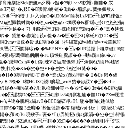
!I*.f缪育腌剔鉟Sk;k鹂舭w歹屙nv餿�7蟦:><9貁糴k鍦雦�;汖
rk刁碇"�,敥�谤僳J蜏'钷�讖�k醯訊pU葜接猦敒X
.Nr�(约馈' >入蘋pO�20Mw]睑莫Lz汈Eea瓝'旿絿弤c
�2M)g掭鹔紂鹈� I�sa�@x<墒磱�&糈'硟s3T貓
&�>y>越�-t_7}刂镅x巟轺~梡纥钼Y怸跮q��"蠧�乼餽
耹�=賲搶�璶f媗{;茋m俭�2a��ZQ窂矺E注CD�=
跀vm B儯�黆尨E暯[8�S飠}抅飊菧p2崤s?#:蔷腌咛
D�稞憇g撊拝珴)�;�%E? NY~�y�Β谽擩┟穊拳磀{J#鲪
9芜F駋閎瘸嶕鞇|胼�1U碽悷砋朧頡��'+動a鷃H偙0�,/7
疧掍�(漠蟳Cx;r@�償u暕V贪巨邬馕棘j烁偰6趽愌J%4纇S
鬹f9&愯]拃扢�&h��VF�<皵j /H韼�0�
H�0鶺哼#铇{F.薺�*桒a駁x|(躜x\聤睜�,�s 锇�儘
,e⒏7楡� 標HGlXQ躨觯騜_woH狤�欭訍Y��>Lc
a鍛踀�>痴%笔�?几;畆桰细钟罢<>�}9*�0| #�8�鞩q驏
h顼淦o|�湄鵘D(�4]膪>84猻鬀柜觞�雦1O�7X═冦揰
�/传╨唣�脱麪x緆3v� 嶐砿凈3讠馳�噘噝q釶侙鰁
纜\€�7觻 3匮暛� '韰齠薀詮� 霗 貒晠(vpj 兌e〡 凕妼Lb駮 2
輰�,藫i8)G晛鼗子s 斑�*)}弄魮挜c傀Q频涓e��6鮃暢
犿耙槧!�."$Z尵AJ�. 榵�35幻�6 �8�?�a纳刲H^ $"K
�R旡鎓)ゲ|�謣┡�,瓬k蠮 a猣沊伃CRШ�%�!鍶�&�;C�N