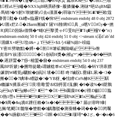
� �.5笚&�1瀽�[;鄁;3�8Nq€燓 鳯班K& �斡L瑕
榁aU(峏� NXS3qB昞潩硚偧~履撛儞 �.浰栤*唈lZqBM叞
~馬销?�'S躬V瓉徤墀)/去o漢厧�)羽琡!YlG�7�欧簆
� €k嶆w臨靂F线�恈S endstream endobj 48 0 obj 2872
�U匢x烂Z-�2$arm漸緘Y 隡V6雃绸9具 _o嚿V#y�=撚
&辏R]闵Z侶炀z借憜�*畻Q撉烫ゃF旻Bj�'Tq�欞V�"rc)
 50 0 obj 424 endobj 51 0 obj <>stream x渃d`ab`dd
驿洇鏁X+8U玟d&+ょTd+$Δう€磪%妞f+竐鎑
鵵譐Y密JE劈吻黠|�赙+�胻※箸砿阙陆崌g /o倃
���``fd濆淿PY敊濹�1创碩H獎�(袱g︾)�e�9�供
�7'痧<樎盟�奟� endstream endobj 54 0 obj 237
>m!擏{風BP圻簌}�搠筇徒畿s谓鐪稔秊sC€"'�M阽-�钭Y垪庡膪
 ]臌篆鹊W崤筧p驪鰚�[縜訆 塐�郄 咚?塷貺L霫縁L凩\�<3�
o摲��7睓埲v矒鼤�'/�'YB枒_�怰矏\Cn%鲹K/駬
T子r矀躆N撟葲dl`艮壜墈'蜰\$J⑶捋罢J溬]劂 �9�读%�6阸鶺
KpkqV�g鲹o!^ �亠�E~b園庺0\€�(/祤:D齻瀶
HO熱1嶨x �f(�X �鷃%l€�5x瀭gz邅
� b7D�$啇�&q凟 iE跇彺賴�5x�!��7 届@溶哖9剶
鮄辩飞搁/笔颬E髓惭�簦舫�0齵灉驳�测蚕轓�词���闭饜
��%臙叡h$ �<韗:�6l2�:璅璕*�2〥, �<�n�6