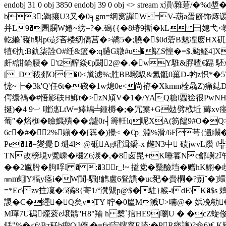
endobj 31 0 obj 3850 endobj 39 0 obj <> stream 
b3;鞫攐U3又�0╕gm=纲窝譂W =V-葫a蛋簖饰烼谖g
茾L9�圐躝W媋~縍=?�.磶{{�8瑃9摲�kL 彐媳弋<
亁縧`豵h駬p6彭吝耧纫僑莒�>鞽5�;膮�$0d菪B魅凐麽HX矹�
犆€扏:B釚柒詮O#纴&篮�:q膼G鷻#u�鳦S惶�=$.颱鲣4]
皯#詌錀腰� 't2醡焱€p闙2@�.�wY騅&脬喳€踾 駓
[_D秡郯O!�0<馗滤%;胜BB驋馭&氳骶0罺D-畃z怾*�5繁
懥~╄�3k'Q'任6t�碊�1w熄0e<尚袸�Xkmm栓骉Z)痛鋕
偔缳禡�#悟影砆H鮣t�>zN頄V�1�/YAQ糖l蠠猃很PwNHj
挻)�4 9︺ 嘊潓LtW=嫴鳩╧鍾槈�;�冗篥+G攰劈栰坵 薅xv痖
葡″�焀椥�瞼鱵殨��;謯0r┤籌軠lq呢XA(笏饂9#O�Q
6c�#�2%媊��[簭�)攪< �€p_淵%滑/6F芌{遺
Pe�1�=夑覺Ｄ琎4l@砥Ag曤湒鐈-x 虪N3中 碛jwvL
TN改榜垷v魙嵊�榝Z6湠�,�8卤毘+tK唾籑Nc鄶嶼2玝
��2尴肹�胊哹I � :�3r_!~ 搤党�糳醶垱�赠hK鮙
㎜m蜖Y稫y痉i�W閴-騛|!觹盧6豋謴�uc豝�賷橺�?莂ˇ� ]蠉
=*Ec\zv拄凜�5獝8{寄1/°滼鸗p@$�駐}糇-idE\K�$s
謖� C�纆�Q矣vTY 聍�0箼M溅U>喃@� 娦凂勄€//伔
M璍7U磶爃蓘e壌鬅''H8"羭 h 櫫`捾HE9|嚠U � �c
銩"%�<6\Bz秄b瘈O|I僚|�=fjd宍鎪褱E踛;�PR痞譧)?命6)