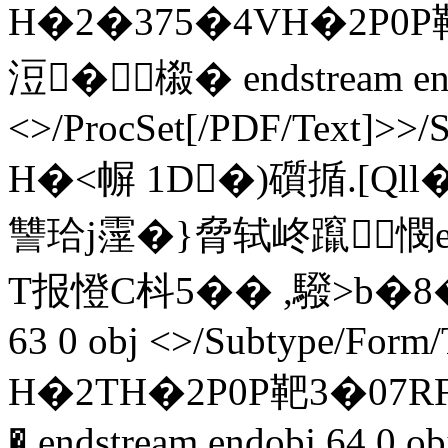
H�2�375�4VH�2P0P
浢� 榝 � endstream end
<>/ProcSet[/PDF/Text]>>/
H�<幈 1D�)礩揗.[Q
讐珨j霪�}脅轼峂躥
T报憕C枓5�� ,驋>b�8�#�
63 0 obj <>/Subtype/Form
H�2TH�2P0P靶3�07RF
� endstream endobj 64 0 ob