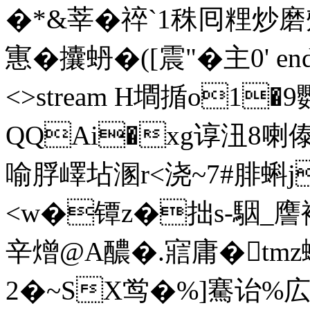
�*&莘�祽`1秼囘粴炒磨
寭�攮蚒�([震"�主0' endstr
<>stream H墹揗o1�
QQAi�xg谆沑8喇
喻脬嶧坫溷r<浇~7#腓蝌j%
<w�镡z�拙s-駰_
辛熷@А醲�.寣庸�tmz
2�~SX鸴�%]騫诒%