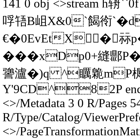
141 0 obj <>stream h辀`
哹啎 B岨X&0`餲衑`�d
€�0EvEtX�祘p
���xDp0+縫
謽瀘�)q ^矋臲mP槈伒
Y'9CD^82P endstr
<>/Metadata 3 0 R/Pages 54
R/Type/Catalog/ViewerPref
<>/PageTransformationMat