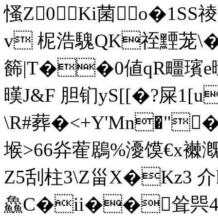
慅Z0Ki菌o�1SS
v 柅浩騩QK祬黫茏\�
籂|T��0値qR疅璸e曃*
暵J&F 胆钔yS[[�?屎1[
\R#葬�<+Y'Mn�"
堠>66灷蒮鶋%瀀馍€x襋漑
Z5刮柱3\Z甾X�Kz3 介
鱻C�ii��耸巺4