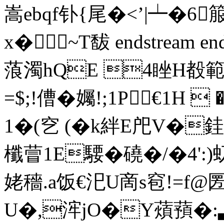
嵩ebqf钋{尾�<’|┷�6
x� ~T馛 endstream endo
蒗濁hQE 4睉H殾
=$;!傮�孎!;1P€1
1�(穵 (�k絆E戺V�銈碠
櫼萺1E騕�磽�/�4':)
姥穡.a饭€汜U啇s窇!=f@圐.
U�,浶jO�Y薠蕷�:▃�