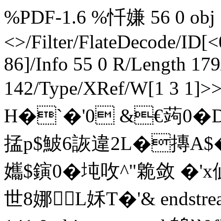
%PDF-1.6 %忏嫌 56 0 obj <
<>/Filter/FlateDecode/ID[
<
86]/Info 55 0 R/Length 17
142/Type/XRef/W[1 3 1]
H�`�'0 &€蒟0�D
掹p$鮍6詼違2L�摶A$�6
孈$鏔0�坉呚^ "臲敛 �'x
世8娜 L姀 T�'& endstream