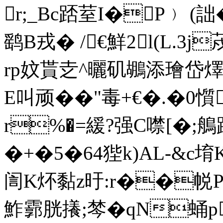
r;_Bc踎荎I�P﹚ (詘�
鹞B戎� /€鮮2l(L.3j
rp妏貰赱^曬矶鶘添璯岱
E叫顽��"毒+€�.�0懫
r%�=緩?强C噤[�;
�+�5�64狴k)AL-&c堉
訚K炋黏z旴:r��帨Pt|
鮓霩胱攁;棽�qN蛹p