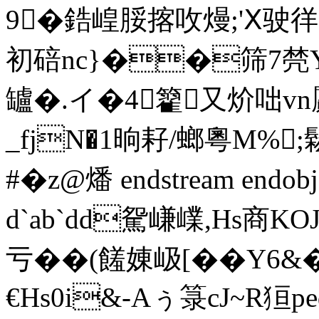
9�
鋯崲脮揢呚熳;'Ⅹ驶徉
初碚nc}��筛7棾Y
罏�.イ�4籊又炌咄vn
_fjN�1晌耔/螂粵M%
#�z@燔 endstream endobj 
d`ab`dd駌嵰嶫,Hs商
亏��(饈娻岋[��Y6
€Hs0i&-Aぅ箓cJ~R狟pe