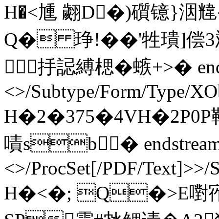
H�<尰 翽D�)礩镱}洇
Q� 琤!��'牲璝]
抙誋縛楒�螏+> � ends
<>/Subtype/Form/Type/XOb
H�2�375�4VH�2P0P靶
嘖sb � endstream e
<>/ProcSet[/PDF/Text]>>/
H�<�; Q�>E