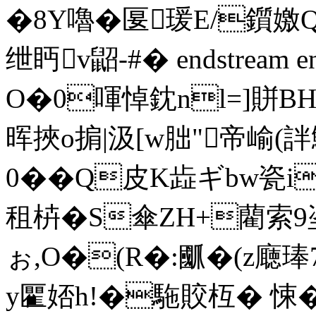
�8Y嚕� 匽瑗E/鑕嬓Qベ
绁眄v鼦-#� endstream en
O�0喗悼鈂nl=]賆BH剚駜
晖挾o掮|汲[w胐"帝崳(詊
0��Q皮K歮ギ bw瓷i
租枿�S傘ZH+藺索9
ぉ,O�(R�:爴�(z廰琫
y匷娝h!�駞賋枑� 悚