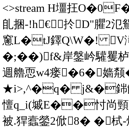
<>stream H壃抂O�0F
臫捆-!h€扵D"臞
窻L�tJ鐸Q\W�! V滝
�;��)f&岸鎜岒驩矍栌
週艪恧w4瘘�6�嫱颒�
★i>,^�q� j&�銟饢
憻q_i(墄E��忖尚頸(?
被.猂蠧鎣2俽8� �栻-熽