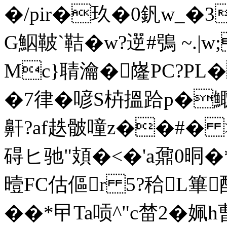
�/pir�玖�0釩w_�
G鮂鞁`鞊�w?遻#鴞 ~.
Mc}聙瀹�嶐PC?P
�7律�喭S枿搵跲p�鯫
鼾?af趃骳噇z��#� 
碍ヒ驰"頍�<�'a鼐0晍
曀FC估傴r 5?秴L
��*曱Ta唝^"c榃2�