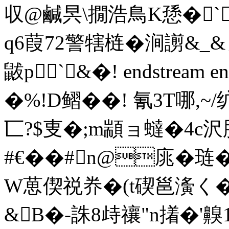
収@鹹昗\撊浩鳥K愻�
q6葭72警犗梿�涧謭&
鼥p`&�! endstream en
�%!D鳛� �! 氰3T哪,
匸?$叓�;m顓ョ蟽�4c沢
#€��#n@庣�琏
W葸偰祱奍�(t碶邕濥く�
&B�-誅8歭禳"n撯�'齅