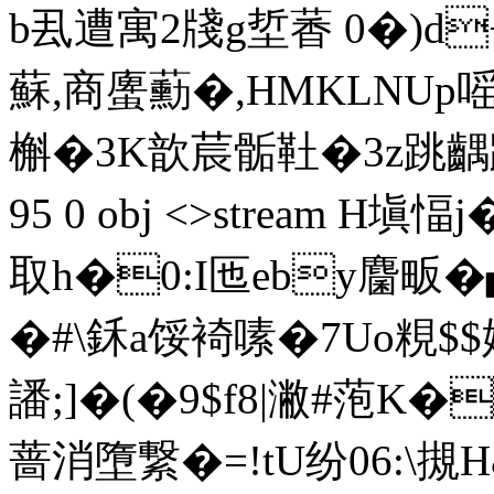
b厾遭寓2牋g埑萫 0�)d+$
蘇,商螷蘍�,HMKLNUp嗂
槲�3K歆莀骺靯�3z跳齵踨�
95 0 obj <>stream H
取h�0:I匜eby麕畈�
�#\鉌a馁裿嗉�7Uo粯
譒;]�(�9$f8|潎
蔷消墮繋�=!tU纷06:\摫H