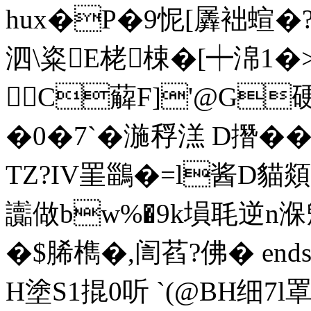
hux�P�9怩[羼袦蝖�?
泗\粢E栳梀�[┿淿1�
C薢F]'@G硬
�0� 7`�湤稃溔 D撍� 
TZ?IV罣鶅�=l酱D貓顃
讟做bw%�9k塤毦逆n湺魀
�$脪檇�,訚萏? 佛� endstre
H塗S1掍0听 `(@BH细7l