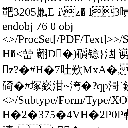
靶3205凲E‐i\z� l3嘖
endobj 76 0 obj
<>/ProcSet[/PDF/Text]>>/
H�<嵒 翽D�)礩镱}洇 谫
z?�#H�7吐歎MxA�, 
碕�#塚嶔泔~洿�?qp滒`鈥v e
<>/Subtype/Form/Type/XOb
H�2�375�4VH�2P0P靶