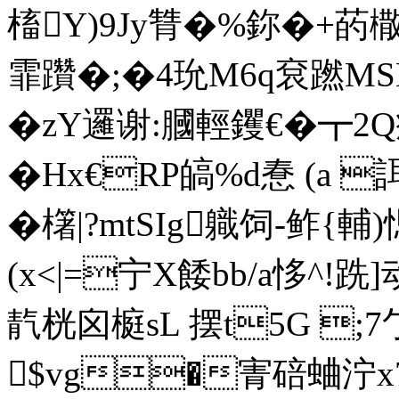
槒Y)9Jy甧�%鉨�+菂橵
霏躦�;�4玧M6q袞蹨M
�zY邏谢:膕輕钁€�┳2Q癡
�Hx€RP皜%d惷 (a 
�櫡|?mtSIg軄饲-鲊{
(x<|=宁X餧bb/a恀^!跣
靔桄囟榳sL 摆t5G 
$vg�寈碚蛐泞x7