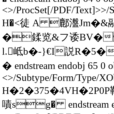
<>/ProcSet[/PDF/Text]>>/
H�<徒 A 鄜瀊Jm�&
�鍒览&フ诿BV�
l.岻b�-}€I説R�5
� endstream endobj 65 0 o
<>/Subtype/Form/Type/XOb
H�2�375�4VH�2P0P靶3
嘖sg� endstream end