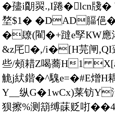
�孻i朙翜.,I踡�lcn牋 � 
堥$1� �DAD腷俋�"�
�镽(閵�+躂e孯КW應
&z厇�,/i�[H芫闸,Q
些/頰耤Z喝蕎H1 X[
觤j紎鍇�^騩e=�#E熷
Y__纵G�1wCx)莱钫Y
狈擦%测箶缚菋贬咑��4劧