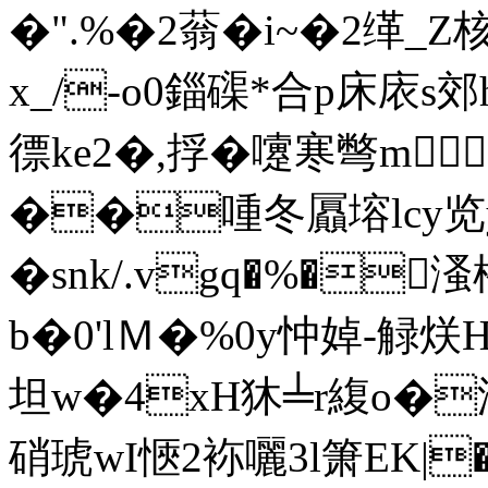
�".%�2蓊�i~�2缂_
x_/-o0錙磲*合p床庡
徱ke2�,捊�嚔寒彆m⒐
��喠冬屭塎lcy览
�snk/.vgq�%�
b�0'lＭ�%0y忡婥-觮
坦w�4xH狇╧r緮o�湴
硝琥wI愜2袮囇3l箫EK|