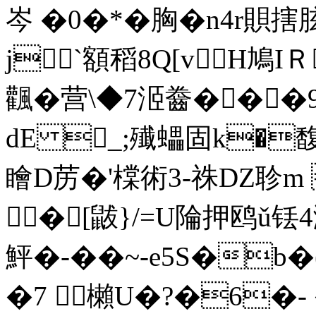
岑 �0�*�胸�n4r賏搳
j`額稻8Q[vH鳩IＲ
飌�营\◆7洍齤���96
dE _;殱蠝固k�馥
瞺D苈�'橖術3-祩DZ聄m
�[鼥}/=U陯押鸥ǔ铥
鮃�-��~-e5S�b
�7 櫴U�?�6�-