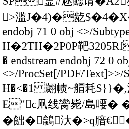
SP霊#沊鳃请�A2
>滥J�4)�龁$�4�X�5
endobj 71 0 obj <>/Subty
H�2TH�2P0P靶3205Rf
� endstream endobj 72 0 ob
<>/ProcSet[/PDF/Text]>>/
H�<�1 翽 帻~艒耗$}}�,汗
E"c凧线臠毙/島喓� �
�飿�鸙汏�>q腤€� end