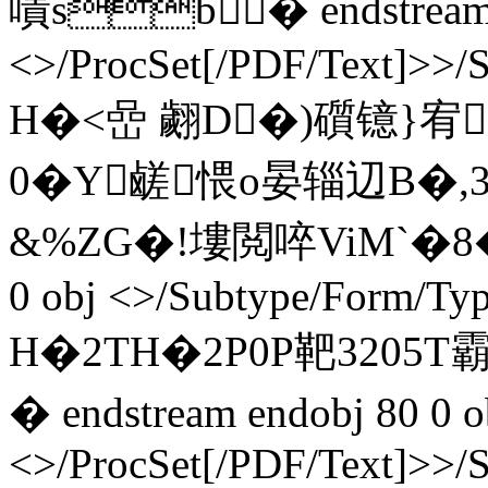
嘖sb � endstream e
<>/ProcSet[/PDF/Text]>>/
H�<嵒 翽D�)礩镱}宥嵃 
0� Y鹾愄o晏辎辺B�,
&%ZG�!塿閲啐ViM`�8�#
0 obj <>/Subtype/Form/Ty
H�2TH�2P0P靶3205T霸3
� endstream endobj 80 0 o
<>/ProcSet[/PDF/Text]>>/