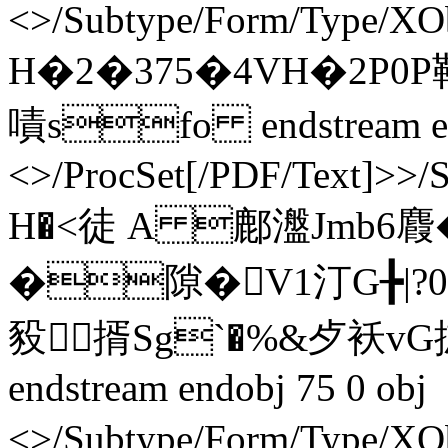
<>/Subtype/Form/Type/XOb
H�2�375�4VH�2P0P靶3
嘖sfo endstream end
<>/ProcSet[/PDF/Text]>>/
H�<徒 A 鄜瀊Jmb6
�隙�V1汀G╊|?
豛揟Sg`�%&歺袄vG拻
endstream endobj 75 0 obj
<>/Subtype/Form/Type/X