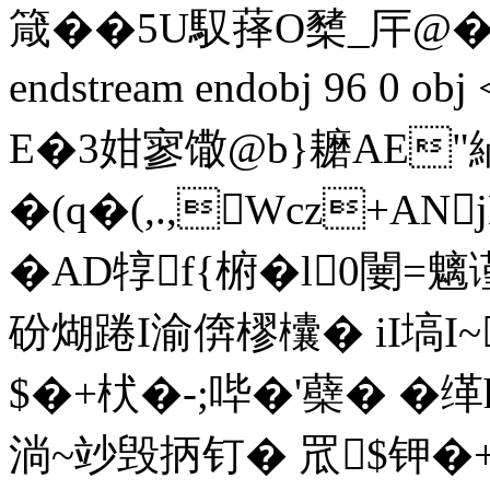
箴� �5U馭萚O櫫_厈@�q
endstream endobj 96 0 
E�3姏寥馓@b}耱AE
�(q�(,.,Wcz+AN
�AD犉f{椨�l0闄
砏煳踡I渝倴樛欜� iI塙I~
$�+枤� -;哔�'蘗� �
淌~竗毁抦钉� 罛$钾�