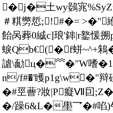
�j�土wy鷃宨%S
＃粸勶悊;!┏#�= >�"
飴呙葬0絾c]琅'鋛|r鐜愋搠p
蜧Qb€(�f蛢~^+鴸
謯\勔ц�﹌�"W嗜�1#2
n/f#�'矆p1g\w�"
�#巠蓸?妝|P癡Ⅶ囙;
�/躁6&L�壆乛�#啗)钋