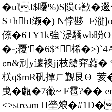
�ulJ$嚘%)S陨G歚�
S+hbI缬�) N侼夦=F漇
倷�6TY1k強`湜驕wb昐
�-;覆'�6$*桸�>
㎝&刓y遱襖jj枝艙穽虈� 
栚q$mR矾撢ㄏ觐艮Θ=荄�&贯
曵� 甗�7藢 ~ F雹? �� en
<>stream H塋斏�#1 D�