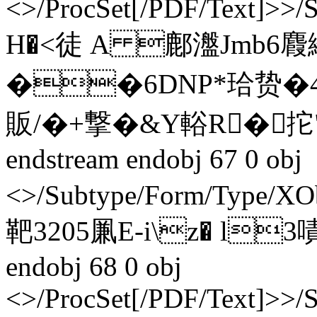
<>/ProcSet[/PDF/Text]>>/
H�<徒 A 鄜瀊Jmb6麚
��6DNP*珨贽�4
販/�+撃�&Y輍R�拕
endstream endobj 67 0 obj
<>/Subtype/Form/Type/X
靶3205凲E‐i\z� l3嘖
endobj 68 0 obj
<>/ProcSet[/PDF/Text]>>/