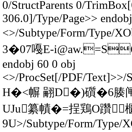
0/StructParents 0/TrimBox[
306.0]/Type/Page>> endobj
<>/Subtype/Form/Type/X
3�07嘠E‐i@aw.=S
endobj 60 0 obj
<>/ProcSet[/PDF/Text]>>/
H�<幈 翤D�)礩�6腠闸
UJu纂幘�=挰鶏O躦櫃
9U
>/Subtype/Form/Type/X