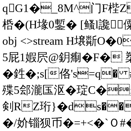
qG1�_8M^门F梐Z
桰�(H堟0鏨� [鳋l讒僳 �
obj <>stream H壌斴O
5屁1婽屄@鈅痸�F� 
�鉎�;s[佫's=q
殜5郐瀧匤沤 �琔C�
剣RZ珩}�ds��
�/妎
锱狈币�=+<�`Ｏ#� en