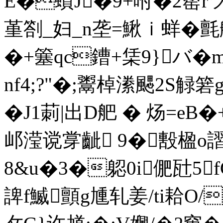
E�蟦J�9+咐�2罂rツ貜
堇劄_妇_n垄=鰍ｉ蛘
�+簺qc鏪+栠9}バ�
nf4;?"�;鬻棹潫颸2S觮
�J1莿|出D舥 � 炀=eB
邖滢谠牚齜 9�毄楹o
8&u�3�躵0i俷瓧5f
諀f鰄顫g尰轧姜/ti耠O/