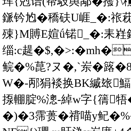
珲{尅诘(帮馶舆鄅� 撥}\
鎃 钤尥�穚砆U崕_�:祣萙
殐}M賻E媗ǘ锘_�:耒
缁:c趧�$,�>:�mh�
鲩�%菎?ヌ�,`岽�
W�-邴狷裧换BK縬玈鰏]
揼輣腚%漗-綽w字{篟牾
�)�3霈蒉�禙喵y鱾�