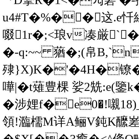
u4#T�%��这.e忏緣
啜1r�;<琅v凑厳`�
�-q:~~ 蕕�;(帛B,`
殔}X)K�'�4H�镣�
嘩|�t薙豊棵 娑2兟:
�涉娌f�e0�!嚫1
領!瀶檽M详A鲡V鈍K醿嵳
�$X[��3癒�<^佭Q畼