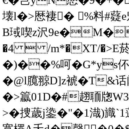
壊l�>厯褄� %料#薿
B琙喫z沢9e�M�
�4  /m*�XT/�>E菸
�)��%呵�G*ys伓擂
�@l臗翞D]z裭�T&话闰滰
�>籝01D�#趐聏牎W
>�捜薉j鍌�"�1渽)旘`1
寞檌A夭d�韾�0�