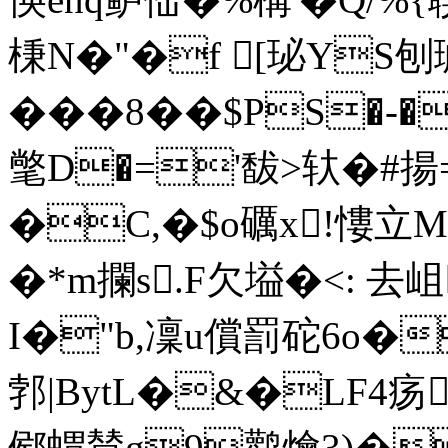
棅N�"�f [珌YS刨
���8��$PS�-
氅D�='馛>轪�#揚=
�C,�$o礪x!慺立M
�*m攔s.F欠塧�<: 去 岨
I�"b,凜u償罰砣6o
郣|BytL�&�LF4疡p
鄇蝟賛g9鹳燴3)�