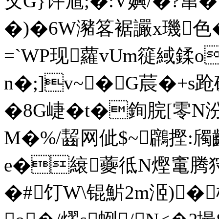
攵G}许馗;�:V嬹/�?窜�
�)�6W瀦笿裾讝x璣色�
=`WP现蘿vUm簁緎鍒o崕
n�;]v~�G莀�+s跄
�8G崨�t�銁脘[零N汾
M�%/齧网佌$~鸊摼:斶
e�縗虁彽N熞竃腾狩:
�#饤W\锟魸2m洍)�梖