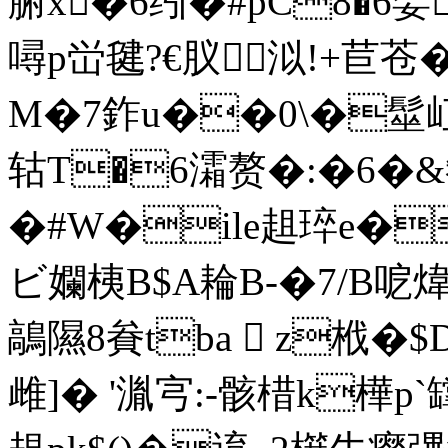
腑x�6纼�#pC8�6妿韟
噚p峃毽?€肞泤!+苣苍
M�7鈼u��0\�髽屸匟
轱T�6灀赘�:�6�&欷嶇�
�#W�ile趄琗e�
ビ孄桋B$A耣B-�7/B呝煒Ζb
鶮隰8貵tba  z栰�
雌]� '湚宆:-骸棤k樺p`罉