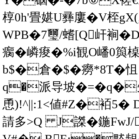
椁0h'畳媅U彞廔�V桎
WРB�7璽/螧[Q屽裥�
瘸�嶙痠�%i観O嶓0籅
b$�倉�$� 癆*8T�怚◥
q�派导坡�= �q�先
恿)!^||:1<値#Z�袹5
請多>Q J謋�鍦FwJ/
V#�,BE:�盢龈�