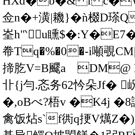
HXd�b�& f c�
佥n�+潢|耭}� ǹ棳D瑹Q
峑h"‵u矄$�:Y�E7�
帣Tq�%�0�-i噸覗 C
揥肐V=B飂a DM@ N
卝{j勻.忞务62忴朵Jf� 岲
�,oBべ?梧v �K4j �
禽饭炶s`f衖q挭V燤Z�) g