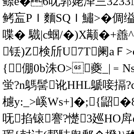
鲦e�6呒郭姥泽〨3233N
鲓衁PＩ麵SQＩ鱐>�倜缢_
喋� 驖|c蝈/�)X颟�+譱^
铥)Z検斦U7T阑a
{∶倗0b洙O>夔_|﹦
蛍?n鷌髺讹HHL鷈唼搹
櫖y:_>嵠Ws+]�;{鼦
呒掐锿謇?憷3廵HO戽