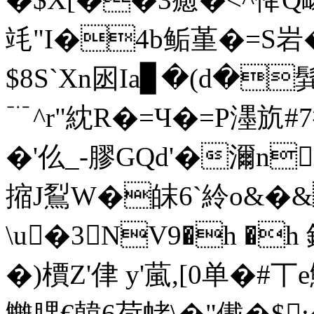
竓"I�4b鲘堇�= S岩
$8S`Xn囦Ia▊�(d�髸
﹊^r"紞R�=Ч�=P濹斻
�'仫_-膠GQd'�濔n
摍J鴷 W�皌6` 紷o&�
\u�3NV9�h �h 
�)檟Z'侓 y'葻,[0单�#
雦腢€韓6荷帾\�"儎�$