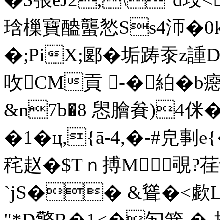
琀樔寶醠蠪悐Ss4沞�0k;
�;PiX;郾�垢踌沗z諥
呚CM貢 -� 絈�b
&n7b�8 惥膾貵)4侎�
�1�ц,{ā-4,�-#皃剚
秺赵�$Tｎ搏M覗?荏让(
`jS�� &聳�<歔L
"*D擎R�1<�勼箬 �