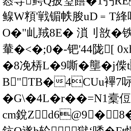
惎导鳄Q披琞饍�1弜RE
鳈W頪'戦镅帙朘uD﹦T綘
O�"乢羢8E� 溑刂敨�
輂�<�;0�-钯'44陇[ 0
�8凂 梇L�9嘶�壟�j偨
B"TB�4CUu襅7
�G\�4L�r��=N1
cm銳Zd6@9�
鈧Q遂b轮獄‘唀�