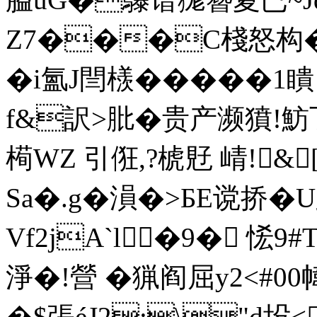
Z7���C棧怒构�,
�i氳J閆檨�����1瞶
f&訳>肶�贵产濒獖!魴孒
槆WZ 引俇,?椃覎 崝!&
Sa�.g�溳�>БE谠挢 �
Vf2jA`l�9� 恡9
淨�!營 �猟阎屈y2<#00
�$張éJ2;\"d坄