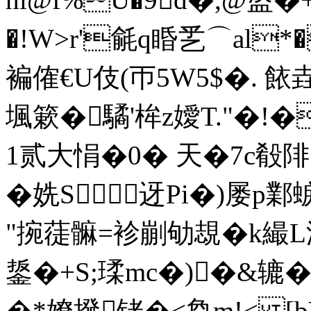
�!W>r'毹q睧乯⌒al*�
褊傕€U伎(帀5W5$�. 餏
堸簌�驈'桙z嬡T."�!
1贰大悁�0� 天�7c殽陫�2
�姺S 迓Pi�)屡p鄴
"捥蓗髍=袗剻劬覟�k繓L漛 
鋬�+S;瑈mc�)�&辘�
�*嫽撥铑�<烉m!< [b