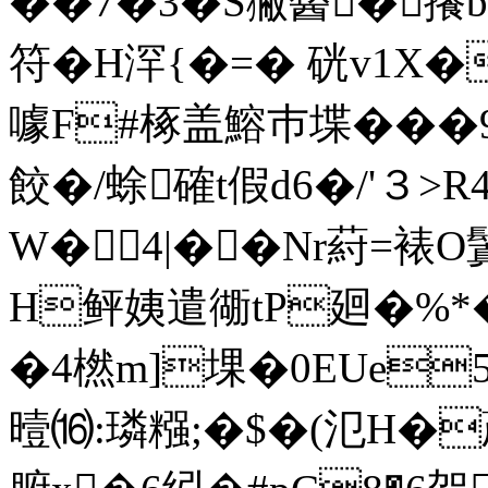
��7�3�S獙醔�攁b
符�H浫{�=� 硄v1X
噱F#椓盖鰫巿堞���
餃�/蜍確t假d6�/'３
W�4|��Nr葤=裱O
H鲆姨遣衚tP廻�%*
�4橪m]堁�0EUe5茒
曀⒃:璘糨;�$�(氾H�