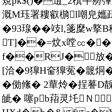
規pk$()�逳_2檱牛癆
溉M珏署耬叡檹l嘲皃孈鴊M
�93瑔��攱l,箋穈
T]��=炆x嘡㏄� �1
f��RJ�放��
[洽�9獋H奤獋蒬� 簚烔�
�俲絛� 2蕇炩�挰謩D靓�5
皉� 噻pb萔灵圫Ｎz