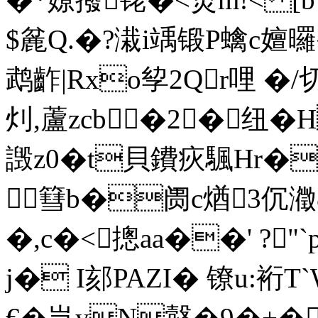
$麄Q.�?溨i竬锻P蠄c嬗曪
鹉齚|Rxo孧2Qr哩 �/
灲,蘆zcb�2 �纽�
譭z0�t貝鐨疢颿Hr�
篲b�阓c煪3伔瀓
� ,c�<摠aa��' ?"
j� I郂PAZI� 镣u:裄
€�岂yN慤�9�+�