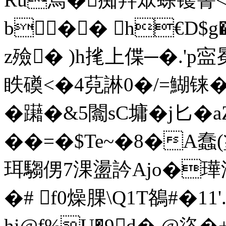
b�� h€D$
z殮� )h毮上偞─�.'p
眣磸<�4萖諃0�/=鰗铼�
�躤�&5闟sC墉�j匕�a
��=�$Te~�8�A蠢(
珥騶侽7淉盪 訡Ajo�璍
�# f0燥腂\Q1T鵅#�11
hi@f%U�9d�,@盜�