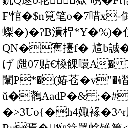
F'悺�$n筧笔o�7唶x-
蟍�)�?B潰桿*Y�%)�
QN�寯擡f� 訄b誠�
げ 甝07 贴€槡餜噮A�
闈P*�(媋苍�v"�
ǔ�鶺AadP�& ;�#'
�>3Uo{�h4娵褖�3^
Ru焉�痴筓眾蜍镬箐<