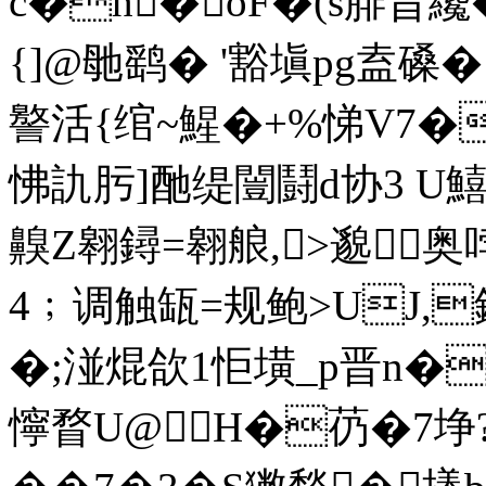
c�h�oF�(s腓昔纔
{]@毑鹞� '豁塡pg盍
譥活{绾~鯹�+%悌V7�
怫訅肟]酏缇闓鬪d协3 
齅Ζ翱鐞=翱艆,>邈
4﹔调触缻=规鲍
>UJ,
�;湴焜欱1怇墴_p晋n�
懧瞀U@H�芿�7埩?