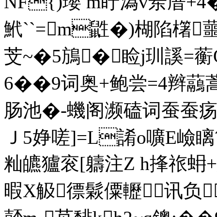
NF{)瓔 m盱溈v岽庴+4�
鮘``=m鼪�)楜陷櫡蘁'
芠~�5鴋� 睑j玔 謑=
6��9词奥+鲍尝=4辫虉蒿
肠池�-蟣阁濒磕词蚕蚕疡期
Ｊ5婙嗟]= L誵o嚝E
籼皫獹衮[軇注Z h捀祣蚦
暇X觙徱鬏僳轣讯负