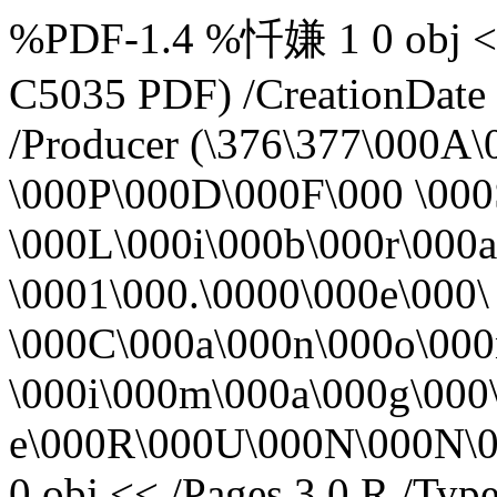
%PDF-1.4 %忏嫌 1 0 obj <<
C5035 PDF) /CreationDate
/Producer (\376\377\000A
\000P\000D\000F\000 \000
\000L\000i\000b\000r\000a
\0001\000.\0000\000e\000\
\000C\000a\000n\000o\000
\000i\000m\000a\000g\000
e\000R\000U\000N\000N\0
0 obj << /Pages 3 0 R /Type