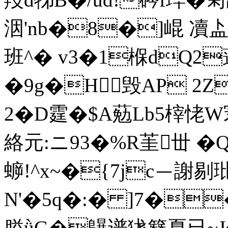
洇'nb�8�]崐 
班^� v3�1椺dQ2
�9g�H毁AP 2Z�
2�D霆�$A葂Lb5榟恅
絡元:ニ93�%R茥丗 �
蝷!^x~�{7jc－謝剔
N'
�5q�:� ]7��
膉ǜG�鸔谱狵簪夏已~Jd