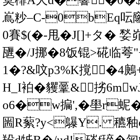
嶌粆–C-0bEq呍
0賽$(�-甩�J[]+タ�
甅�/J挪�8饭锟>硴临荂
1�?&呅p3%K撹�4
H_I袙�貜鞷&挘6mwJ
o6�w揙'
,�壆r蚭�
圌R蕠?y<鸔Y. 穮釉c
羖d牬B�/ud!硶f琗�匊龡