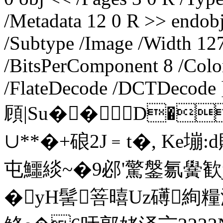
/Metadata 12 0 R >> endobj
/Subtype /Image /Width 12
/BitsPerComponent 8 /Color
/FlateDecode /DCTDecode 
頋|Su��D�
∪**�+硠2J﹦t�, Ke塴
屯鱷緂~�9邲'驚鎜氱黌歓j
�yH髺箁暿Uz礡絢糧