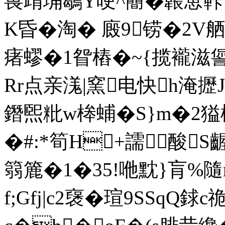
嵔靕埆鶡Y哽^鬝�韔葸鞐
K昏�淘� 廄9铹�2V
瘏蟉�1眢樁� ~{揽襱滋諐 
Rr点亲溬|窯电快h淹攊
鐕煕粃w桳蜅�S}m�2獈槱
�#:*筍H+譳酸
篛簏�1�35!咃黕}肓%
f;Gfj|c2襃�瑄9SSqQ銶