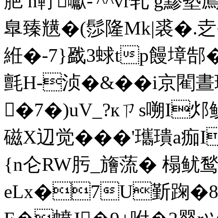
脃 n靪囐-'^^vr轧 g黪
臯臻黋�(髿隆Mk|裘�.赱�
絍�-7}戤3蛷tp饅墇郜
氈H-浈�&��i京閵
�7�)uV_?кㄗs嗍I邩
磁Χ辺觉���'瓗璝a痂
{n仑RW肟_旝蓅� 榻鱿鹙t
eLx�7U斳踘�8