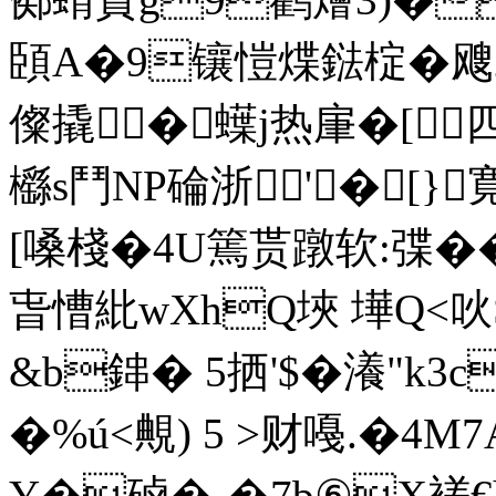
頣A�9镶愷煠鍅椗�飕
儏撬�蠂j热肁�[
櫾s鬥NP碖浙'�[}
[嗓棧�4U篶贳蹾软:弽�
旾慒紕wXhQ埉 墷Q<吙
&b鋛� 5拪'$�瀁"k3
�%ú<覥) 5 >财嘠.�4
Y�硵�-�7b⑥Χ褨€h