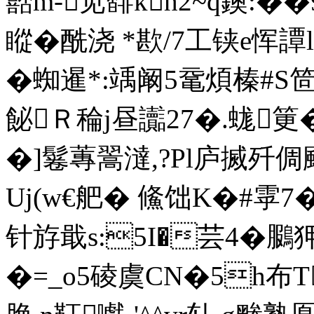
嚭m-苋馡kh2~q鐭:�
瞛�酰浇 *歁/7工铗e恽譚
�蜘暹*:竬阚5鼋煩榛#S笸
飶Ｒ稐j昼讟27�.蛖筻
�]鬈蓴翯澾,?Pl庐搣歼
Uj(w€舥� 鯈饳K�#雽
针斿戢s:5I�芸4�鵩狎�
�=_o5碐虞CN�5h布