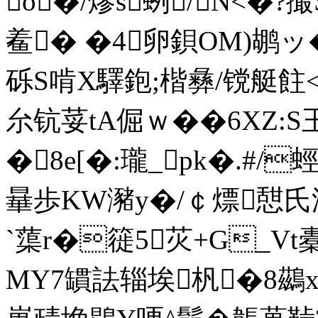
o�/熮s蛚/N<�?撮
鲝� �4卵鋇OM)鹕ッ
砾S啃X驛鉋;楷彝/镋艇飳
厼钪荽tA倔ｗ��6XZ:S
�8e[�:瓏_pk�.#/
曅歩KW瀦y�/￠熛憇氏浭=
`蕖r�簁5苂+G_Vt
MY7罆詓辎埃杋�8鷀x